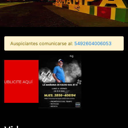
Auspiciantes comunicarse al:
5492604006053